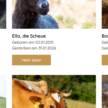
Ella, die Scheue
Ba
Geboren am 02.01.2015
Geb
Gestorben am 31.01.2026
Ges
Mehr lesen