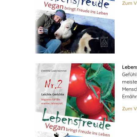
Zum V
Lebens
Gefühl
meiste
Mensch
Ernähr
Zum V