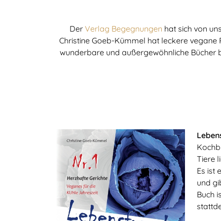
Der
Verlag Begegnungen
hat sich von un
Christine Goeb-Kümmel hat leckere vegane 
wunderbare und außergewöhnliche Bücher ber
Lebens
Kochbu
Tiere l
Es ist
und gi
Buch i
stattd