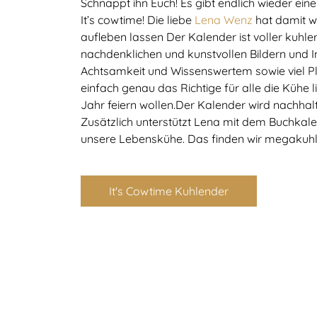
Schnappt ihn Euch! Es gibt endlich wieder ein
It’s cowtime! Die liebe
Lena Wenz
hat damit w
aufleben lassen Der Kalender ist voller kuhler I
nachdenklichen und kunstvollen Bildern und In
Achtsamkeit und Wissenswertem sowie viel Plat
einfach genau das Richtige für alle die Kühe 
Jahr feiern wollen.Der Kalender wird nachhal
Zusätzlich unterstützt Lena mit dem Buchka
unsere Lebenskühe. Das finden wir megakuhl
It's Cowtime Kuhlender