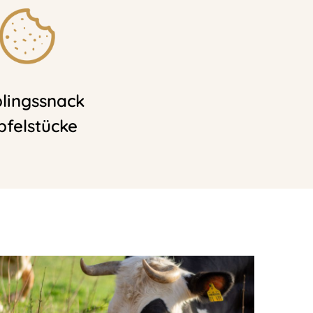
blingssnack
pfelstücke