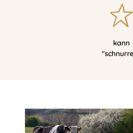
kann
"schnurr