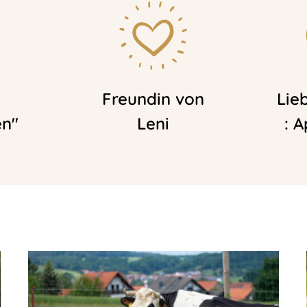
Freundin von
Lie
en"
Leni
: A