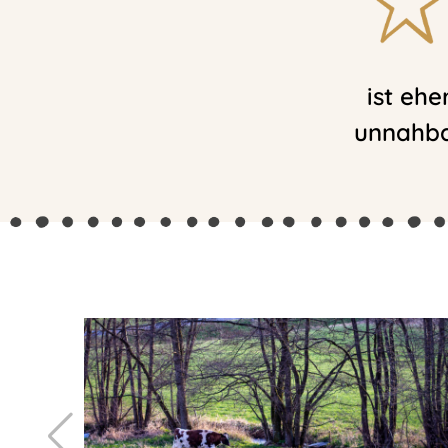
ist ehe
unnahb