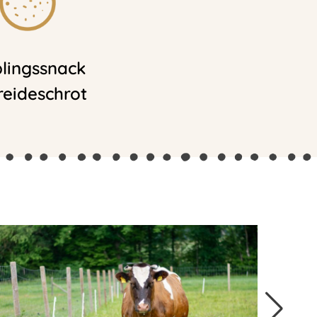
blingssnack
reideschrot