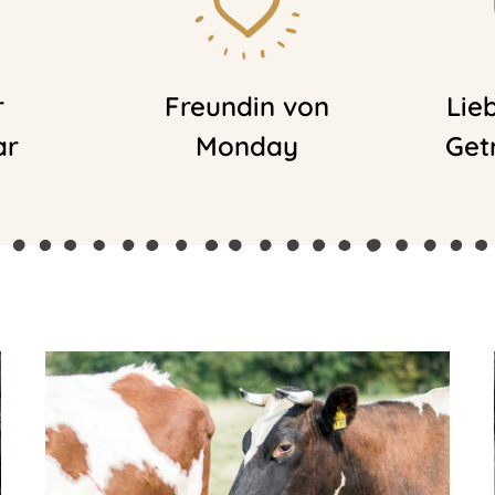
r
Freundin von
Lie
ar
Monday
Get