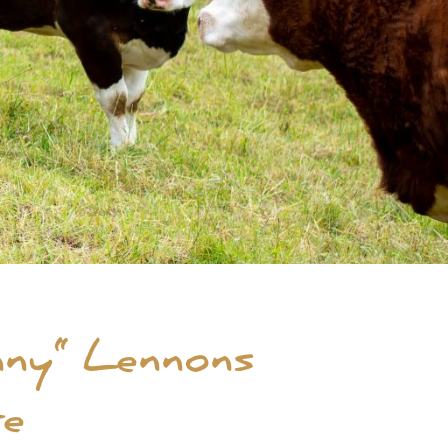
ny“ Lennons
te