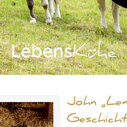
Lebens
Kühe
John „Len
Geschich