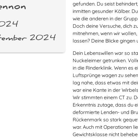
gefunden. Du seist behindert
ennon
inmitten gesunder Kälber. D
wie die anderen in der Grupp
2024
Doch deine Versuche, dich zu
mitnehmen, wenn wir wollen,
ptember 2024
lassen? Deine Blicke gingen u
Dein Lebenswillen war so sta
Nuckeleimer getrunken. Volle
in die Rinderklinik. Wenn es
Luftsprünge wagen zu sehen
lag nahe, dass etwas mit dei
war eine Kante in der Wirbel
Wir stimmten einem CT zu. D
Erkenntnis zutage, dass du
deformierte Lenden- und Bru
Rückenmark so stark gequetsc
war. Auch mit Operationen lie
Gewichtsklasse nicht beheben