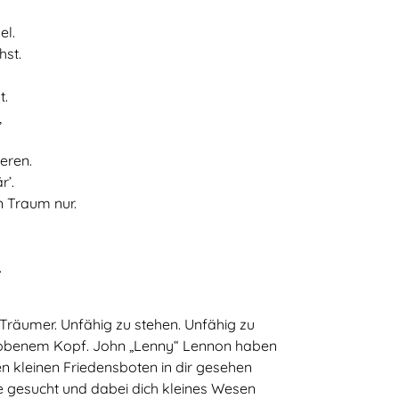
el.
hst.
t.
,
eren.
r’.
in Traum nur.
.
r Träumer. Unfähig zu stehen. Unfähig zu
hobenem Kopf. John „Lenny“ Lennon haben
nen kleinen Friedensboten in dir gesehen
 gesucht und dabei dich kleines Wesen