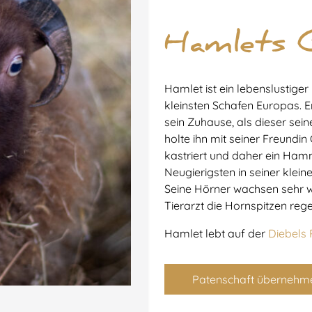
Hamlets 
Hamlet ist ein lebenslustiger
kleinsten Schafen Europas. E
sein Zuhause, als dieser sei
holte ihn mit seiner Freundin
kastriert und daher ein Ha
Neugierigsten in seiner kle
Seine Hörner wachsen sehr we
Tierarzt die Hornspitzen re
Hamlet lebt auf der
Diebels
Patenschaft übernehm