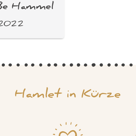
üße Hammel
r 2022
Hamlet in Kürze