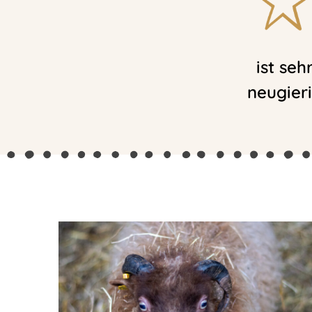
ist seh
neugier