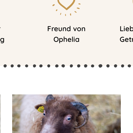
r
Freund von
Lie
ig
Ophelia
Get