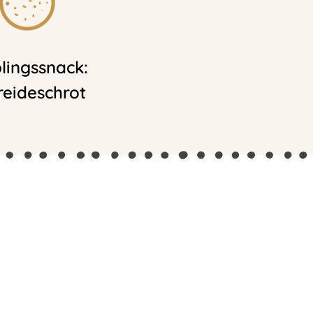
blingssnack:
reideschrot