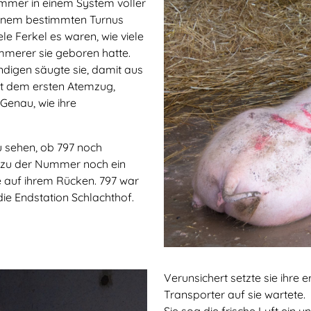
ummer in einem System voller
 einem bestimmten Turnus
le Ferkel es waren, wie viele
mmerer sie geboren hatte.
ndigen säugte sie, damit aus
t dem ersten Atemzug,
Genau, wie ihre
 sehen, ob 797 noch
m zu der Nummer noch ein
e auf ihrem Rücken. 797 war
die Endstation Schlachthof.
Verunsichert setzte sie ihre 
Transporter auf sie wartete.
Sie sog die frische Luft ein u